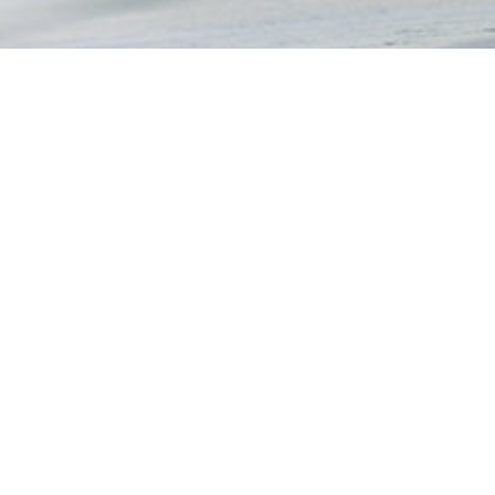
Food Fotografie
Eine Galerie aus dem Bereich
der Food Fotografie.
Wir bieten kompetente Food Fotografie aus unserem Studio
und zusammen mit professionellen Partnern z. B
Foodstylisten und Köchen lassen wir Ihr Produkt wertig,
schmackhaft und frisch aussehen.
In unserer hauseigenen Küche lassen sich zudem aller Art
Gerichte frisch zubereiten.